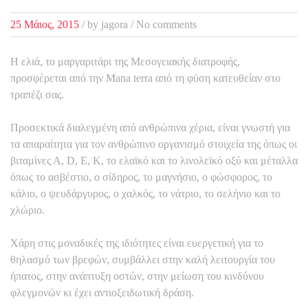
25 Μάιος, 2015
/
by
jagora
/ No comments
Η ελιά, το μαργαριτάρι της Μεσογειακής διατροφής,
προσφέρεται από την Mana terra από τη φύση κατευθείαν στο
τραπέζι σας.
Προσεκτικά διαλεγμένη από ανθρώπινα χέρια, είναι γνωστή για
τα απαραίτητα για τον ανθρώπινο οργανισμό στοιχεία της όπως οι
βιταμίνες Α, D, E, K, το ελαϊκό και το λινολεϊκό οξύ και μέταλλα
όπως το ασβέστιο, ο σίδηρος, το μαγνήσιο, ο φώσφορος, το
κάλιο, ο ψευδάργυρος, ο χαλκός, το νάτριο, το σελήνιο και το
χλώριο.
Χάρη στις μοναδικές της ιδιότητες είναι ευεργετική για το
θηλασμό των βρεφών, συμβάλλει στην καλή λειτουργία του
ήπατος, στην ανάπτυξη οστών, στην μείωση του κινδύνου
φλεγμονών κι έχει αντιοξειδωτική δράση.